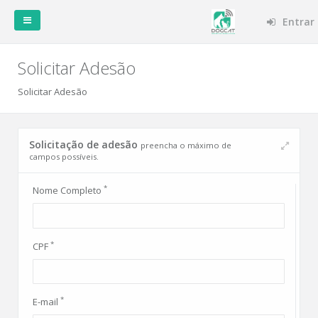
Entrar
Solicitar Adesão
Solicitar Adesão
Solicitar
Adesão
Solicitação de adesão
preencha o máximo de
campos possíveis.
Fale
Conosco
*
Nome Completo
*
CPF
*
E-mail